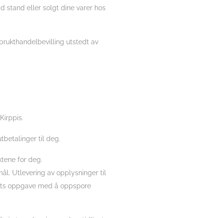
id stand eller solgt dine varer hos
brukthandelbevilling utstedt av
Kirppis.
tbetalinger til deg.
tene for deg.
l. Utlevering av opplysninger til
litiets oppgave med å oppspore