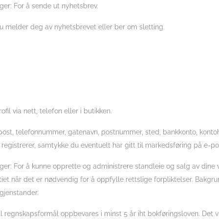
er: For å sende ut nyhetsbrev.
du melder deg av nyhetsbrevet eller ber om sletting.
l via nett, telefon eller i butikken.
-post, telefonnummer, gatenavn, postnummer, sted, bankkonto, konto
egistrerer, samtykke du eventuelt har gitt til markedsføring på e-po
r: For å kunne opprette og administrere standleie og salg av dine v
iet når det er nødvendig for å oppfylle rettslige forpliktelser. Bakgrun
gjenstander.
l regnskapsformål oppbevares i minst 5 år iht bokføringsloven. Det vi