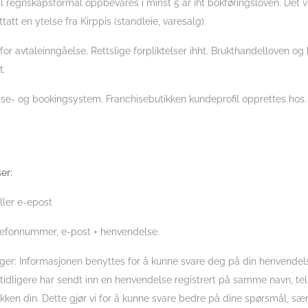
l regnskapsformål oppbevares i minst 5 år iht bokføringsloven. Det vi
ttatt en ytelse fra Kirppis (standleie, varesalg).
 avtaleinngåelse. Rettslige forpliktelser ihht. Brukthandelloven og 
t.
se- og bookingsystem. Franchisebutikken kundeprofil opprettes hos.
er:
ller e-epost
elefonnummer, e-post + henvendelse.
r: Informasjonen benyttes for å kunne svare deg på din henvendelse 
tidligere har sendt inn en henvendelse registrert på samme navn, t
kken din. Dette gjør vi for å kunne svare bedre på dine spørsmål, særl