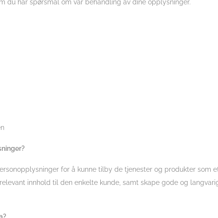
om du har spørsmål om vår behandling av dine opplysninger.
en
sninger?
ersonopplysninger for å kunne tilby de tjenester og produkter som et
elevant innhold til den enkelte kunde, samt skape gode og langvarige
a?