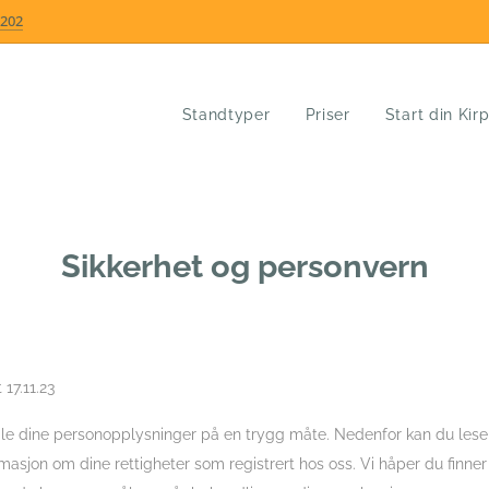
202
Standtyper
Priser
Start din Kir
Sikkerhet og personvern
17.11.23
ndle dine personopplysninger på en trygg måte. Nedenfor kan du les
asjon om dine rettigheter som registrert hos oss. Vi håper du finner 