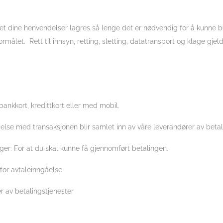
ttet dine henvendelser lagres så lenge det er nødvendig for å kunne 
formålet. Rett til innsyn, retting, sletting, datatransport og klage gjeld
bankkort, kredittkort eller med mobil.
else med transaksjonen blir samlet inn av våre leverandører av betal
r: For at du skal kunne få gjennomført betalingen.
or avtaleinngåelse
 av betalingstjenester