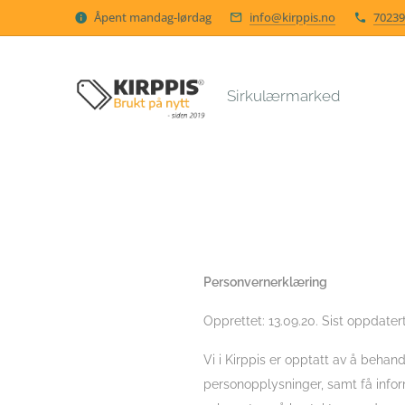
Åpent mandag-lørdag
info@kirppis.no
70239
Sirkulærmarked
Personvernerklæring
Opprettet: 13.09.20. Sist oppdatert 
Vi i Kirppis er opptatt av å beha
personopplysninger, samt få inform