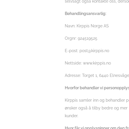
selvsagt også kontakte oss, ders
Behandlingsansvarlig:
Navn: Kirppis Norge AS
Orgnr: 924519525
E-post: post@kirppis.no
Nettside: www.kirppis.no
Adresse: Torget 1, 6440 Elnesvåg
Hvorfor behandler vi personopply
Kirppis samler inn og behandler p
ønsker også å tilby bedre og mer r
kunder.
Hvor får vi opplysninger om deg fr