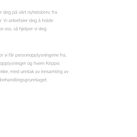
r deg på vårt nyhetsbrev, fra
r. Vi anbefaler deg å holde
e oss, så hjelper vi deg.
r vi får personopplysningene fra,
onopplysninger og hvem Kirppis
ykke, med unntak av innsamling av
er behandlingsgrunnlaget