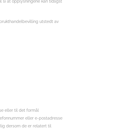
l si at opplysningene kan tidligst
brukthandelbevilling utstedt av
eller til det formål
elefonnummer eller e-postadresse
ig dersom de er relatert til