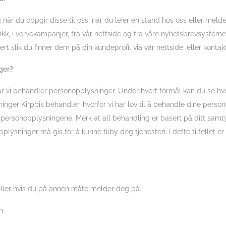
år du oppgir disse til oss, når du leier en stand hos oss eller melde
tikk, i vervekampanjer, fra vår nettside og fra våre nyhetsbrevsysteme
 slik du finner dem på din kundeprofil via vår nettside, eller kontakt
ger?
når vi behandler personopplysninger. Under hvert formål kan du se hvo
inger Kirppis behandler, hvorfor vi har lov til å behandle dine pers
rsonopplysningene. Merk at all behandling er basert på ditt samt
pplysninger må gis for å kunne tilby deg tjenesten. I dette tilfellet 
ller hvis du på annen måte melder deg på.
n