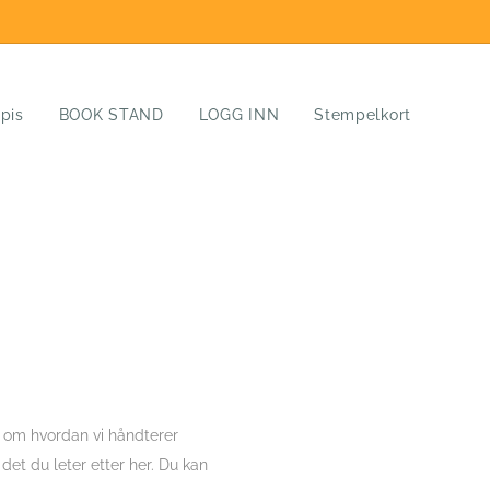
ppis
BOOK STAND
LOGG INN
Stempelkort
e om hvordan vi håndterer
det du leter etter her. Du kan