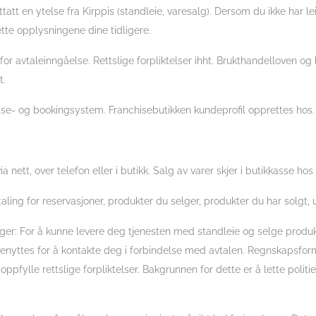
ottatt en ytelse fra Kirppis (standleie, varesalg). Dersom du ikke har le
ette opplysningene dine tidligere.
 avtaleinngåelse. Rettslige forpliktelser ihht. Brukthandelloven og 
t.
se- og bookingsystem. Franchisebutikken kundeprofil opprettes hos.
 nett, over telefon eller i butikk. Salg av varer skjer i butikkasse hos 
aling for reservasjoner, produkter du selger, produkter du har solgt, u
er: For å kunne levere deg tjenesten med standleie og selge produk
yttes for å kontakte deg i forbindelse med avtalen. Regnskapsformå
å oppfylle rettslige forpliktelser. Bakgrunnen for dette er å lette po