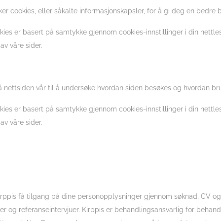
er cookies, eller såkalte informasjonskapsler, for å gi deg en bedre b
ies er basert på samtykke gjennom cookies-innstillinger i din nettle
av våre sider.
å nettsiden vår til å undersøke hvordan siden besøkes og hvordan bru
ies er basert på samtykke gjennom cookies-innstillinger i din nettle
av våre sider.
il Kirppis få tilgang på dine personopplysninger gjennom søknad, CV o
er og referanseintervjuer. Kirppis er behandlingsansvarlig for beha