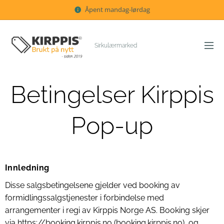
Åpent mandag-lørdag
Sirkulærmarked
Betingelser Kirppis
Pop-up
Innledning
Disse salgsbetingelsene gjelder ved booking av
formidlingssalgstjenester i forbindelse med
arrangementer i regi av Kirppis Norge AS. Booking skjer
via
https://booking.kirppis.no
(booking.kirppis.no), og