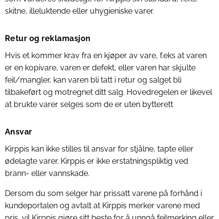
skitne, illeluktende eller uhygieniske varer.
Retur og reklamasjon
Hvis et kommer krav fra en kjøper av vare, f.eks at varen
er en kopivare, varen er defekt, eller varen har skjulte
feil/mangler, kan varen bli tatt i retur og salget bli
tilbakeført og motregnet ditt salg. Hovedregelen er likevel
at brukte varer selges som de er uten bytterett
Ansvar
Kirppis kan ikke stilles til ansvar for stjålne, tapte eller
ødelagte varer. Kirppis er ikke erstatningspliktig ved
brann- eller vannskade.
Dersom du som selger har prissatt varene på forhånd i
kundeportalen og avtalt at Kirppis merker varene med
pris, vil Kirppis gjøre sitt beste for å unngå feilmerking eller